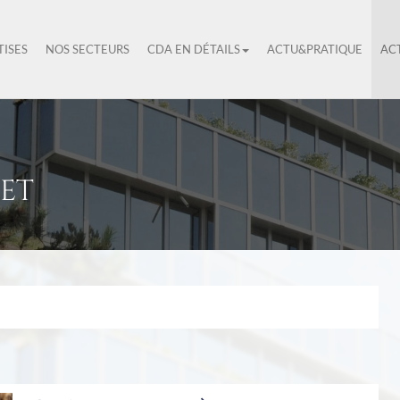
TISES
NOS SECTEURS
CDA EN DÉTAILS
ACTU&PRATIQUE
AC
ET