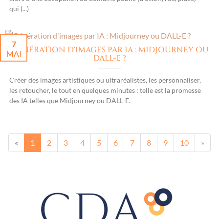
qui (...)
7
GÉNÉRATION D'IMAGES PAR IA : MIDJOURNEY OU
MAI
DALL-E ?
Créer des images artistiques ou ultraréalistes, les personnaliser,
les retoucher, le tout en quelques minutes : telle est la promesse
des IA telles que Midjourney ou DALL-E.
«
1
2
3
4
5
6
7
8
9
10
»