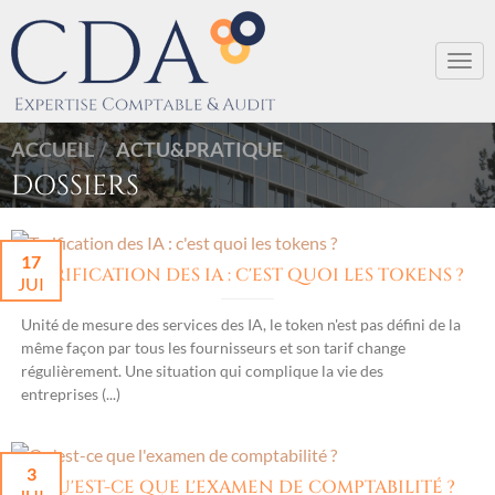
Togg
navi
ACCUEIL
ACTU&PRATIQUE
DOSSIERS
17
TARIFICATION DES IA : C'EST QUOI LES TOKENS ?
JUI
Unité de mesure des services des IA, le token n'est pas défini de la
même façon par tous les fournisseurs et son tarif change
régulièrement. Une situation qui complique la vie des
entreprises (...)
3
QU'EST-CE QUE L'EXAMEN DE COMPTABILITÉ ?