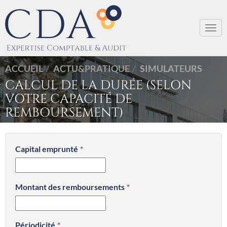
Togg
navi
ACCUEIL
ACTU&PRATIQUE
SIMULATEURS
CALCUL DE LA DURÉE (SELON
VOTRE CAPACITÉ DE
REMBOURSEMENT)
Capital emprunté
Montant des remboursements
Périodicité