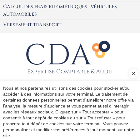
Calcul des frais kilométriques : véhicules
automobiles
Versement transport
CABINET DE SAINT GERMAIN EN LAYE, QUARTIER BEL-AIR
(PROCHE SOUS-PRÉFECTURE)
Nous et nos partenaires utilisons des cookies pour stocker et/ou
21 avenue Saint Fiacre
accéder à des informations sur votre terminal. Le traitement de
78100
Saint Germain en Laye
certaines données personnelles permet d'améliorer notre offre via
l'analyse, la mesure d'audience et vous permet aussi d’interagir
contact@cda-conseils.com
avec les réseaux sociaux. Cliquez sur « Tout accepter » pour
01 30 61 57 92
consentir à tout dépôt de cookies ou sur « Tout refuser » pour
proscrire tout dépôt de cookies sur votre terminal. Vous pouvez
personnaliser et modifier vos préférences à tout moment sur notre
site.
Plan du site
Administration