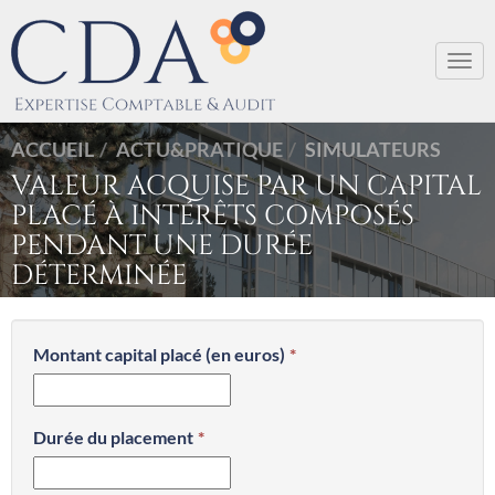
Togg
navi
ACCUEIL
ACTU&PRATIQUE
SIMULATEURS
VALEUR ACQUISE PAR UN CAPITAL
PLACÉ À INTÉRÊTS COMPOSÉS
PENDANT UNE DURÉE
DÉTERMINÉE
Montant capital placé (en euros)
Durée du placement